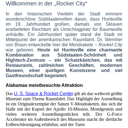
Willkommen in der „
Rocket
City“
In den historischen Vierteln der Stadt erinnern
wunderschöne Südstaatenvillen daran, dass Huntsville
im 19. Jahrhundert großen, damals von Sklaven
erarbeiteten Reichtum als Umschlagplatz für Baumwolle
anhäufte. Ein Jahrhundert später stand die Stadt im
Mittelpunkt der amerikanischen Raumfahrt. Dr. Wernher
von Braun entwickelte hier die Mondrakete –
Rocket City
war geboren.
Heute ist Huntsville eine charmante
Kombination aus Südstaaten-Schönheit und
Hightech-Zentrum – ein Schatzkästchen, das mit
Restaurants, zahlreichen Geschäften, modernen
Museen, einer quirligen Kunstszene und viel
Gastfreundschaft begeistert.
Alabamas meistbesuchte Attraktion
Das
U. S. Space & Rocket Center
gilt als das weltweit größte
Museum zum Thema Raumfahrt. Das Highlight der Ausstellung
ist ein Originalexemplar der Saturn V-Mondraketen, das sich die
Halle mit der Kapsel der Apollo 16-Mission, Mondgestein und
vielen weiteren Ausstellungsstücken teilt. Der G-Force
Accelerator im Außenbereich des Museums macht die dreifache
Erdbeschleunigung erfahrbar, und der Turm