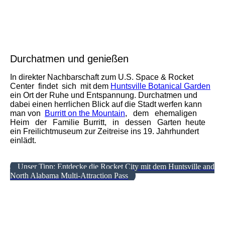
Foto: Alabama Tourism Department
Durchatmen und genießen
In direkter Nachbarschaft zum
U.S. Space & Rocket
Center
findet sich mit dem
Huntsville Botanical Garden
ein Ort der Ruhe und Entspannung. Durchatmen und
dabei einen herrlichen Blick auf die Stadt werfen kann
man von
Burritt on the Mountain
, dem ehemaligen
Heim der Familie Burritt, in dessen Garten heute
ein Freilichtmuseum zur Zeitreise ins 19. Jahrhundert
einlädt.
Unser Tipp: Entdecke die Rocket City mit dem Huntsville and
North Alabama Multi-Attraction Pass