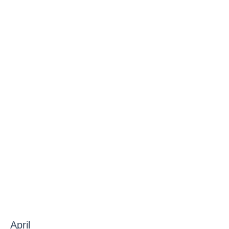
Foto: Visit Mobile
April