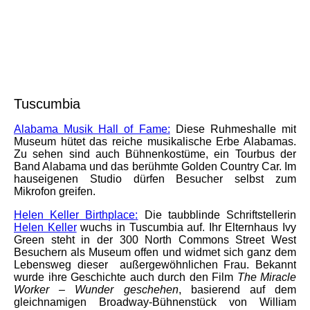
MuscleShoalsArea_HIRES_TuscumbiaAlabamaMusicHallofFa
me4
Tuscumbia
Alabama Musik Hall of Fame:
Diese Ruhmeshalle mit
Museum hütet das reiche musikalische Erbe Alabamas.
Zu sehen sind auch Bühnenkostüme, ein Tourbus der
Band
Alabama
und das berühmte Golden Country Car. Im
hauseigenen Studio dürfen Besucher selbst zum
Mikrofon greifen.
Helen Keller Birthplace
:
Die taubblinde Schriftstellerin
Helen Keller
wuchs in Tuscumbia auf. Ihr Elternhaus Ivy
Green steht in der 300 North Commons Street West
Besuchern als Museum offen und widmet sich ganz dem
Lebensweg dieser außergewöhnlichen Frau. Bekannt
wurde ihre Geschichte auch durch den Film
The Miracle
Worker – Wunder geschehen
, basierend auf dem
gleichnamigen Broadway-Bühnenstück von William