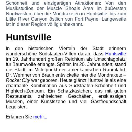
Schönheit und einzigartigen Attraktionen: Von den
Musikstudios der Muscle Shoals Area im äußersten
Nordwesten, über die Mondraketen in Huntsville, bis zum
Little River Canyon östlich von Fort Payne: Langeweile
ist in dieser Region völlig unbekannt.
Hunts
ville
In den historischen Vierteln der Stadt erinnern
wunderschöne Südstaaten-Villen daran, dass
Huntsville
im 19. Jahrhundert großen Reichtum als Umschlagplatz
für Baumwolle erlangte. Später, im 20. Jahrhundert, stand
di
e Stadt im Mittelpunkt der amerikanischen Raumfahrt.
Dr. Wernher von Braun entwickelte hier die Mondrakete
–
Rocket City
war geboren. Heute glänzt Huntsville als eine
charmante Kombination aus Südstaaten-Schönheit und
Hightech-Zentrum. Ein Schatzkästchen, das mit guten
Restaurants, zahlreichen Geschäften, erstklassigen
Museen, einer Kunstszene und viel Gastfreundschaft
begeistert.
Erfahren Sie
mehr...