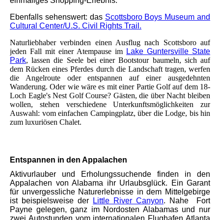
einmaliges Shopping-Erlebnis.
Ebenfalls sehenswert:
das
Scottsboro Boys Museum and
Cultural Center
/U.S. Civil Rights Trail.
Naturliebhaber verbinden einen Ausflug nach Scottsboro auf
jeden Fall mit einer Atempause im
Lake Guntersville State
Park
, lassen die Seele bei einer Bootstour baumeln, sich auf
dem Rücken eines Pferdes durch die Landschaft tragen, werfen
die Angelroute oder entspannen auf einer ausgedehnten
Wanderung. Oder wie wäre es mit einer Partie Golf auf dem 18-
Loch Eagle's Nest Golf Course? Gästen, die über Nacht bleiben
wollen, stehen verschiedene Unterkunftsmöglichkeiten zur
Auswahl: vom einfachen Campingplatz, über die Lodge, bis hin
zum luxuriösen Chalet.
Entspannen in den Appalachen
Aktivurlauber und Erholungssuchende finden in den
Appalachen von Alabama ihr Urlaubsglück. Ein Garant
für unvergessliche Naturerlebnisse in dem Mittelgebirge
ist beispielsweise der
Little River Canyon
. Nahe Fort
Payne gelegen, ganz im Nordosten Alabamas und nur
zwei Autostunden vom internationalen Flughafen Atlanta