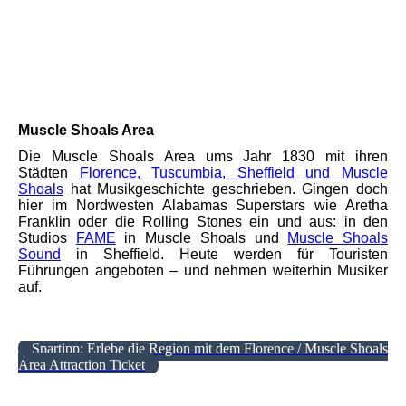
Foto: Alabama Tourism Department
Muscle Shoals Area
Die Muscle Shoals Area ums Jahr 1830 mit ihren
Städten
Florence, Tuscumbia, Sheffield
und
Muscle
Shoals
hat Musikgeschichte geschrieben. Gingen doch
hier im Nordwesten Alabamas Superstars wie Aretha
Franklin oder die Rolling Stones ein und aus: in den
Studios
FAME
in Muscle Shoals und
Muscle Shoals
Sound
in Sheffield. Heute werden für Touristen
Führungen angeboten – und nehmen weiterhin Musiker
auf.
Spartipp: Erlebe die Region mit dem Florence / Muscle Shoals
Area Attraction Ticket