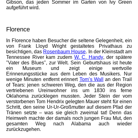
Gibson, das jeden Sommer im Garten von Ivy Green
aufgeführt wird.
Florence
In Florence haben Bes
uch
er die seltene Gelegenheit, ein
von Frank Lloyd Wright gestaltetes Privathaus zu
besichtigen, das
Rosenbaum House
. In der Kleinstadt am
Tennessee River kam zudem
W. C. Handy
, der spätere
"Vater des Blues", zur Welt. Sein Geburtshaus ist heute
ein Museum und zeigt einige wertvolle
Erinnerungsstücke aus dem Leben des Musikers. Nur
wenige Minuten entfernt erinnert
Tom’s Wall
an den Trail
of Tears: jenen schweren Weg, den die aus der Region
vertriebenen Ureinwohner ins um 1830 ins ferne
Oklahoma zurücklegen mussten. Jeder Stein der vom
verstorbenen Tom Hendrix gelegten Mauer steht für einen
Schritt, den seine Ur-Ur-Großmutter auf diesem Pfad der
Tränen setzte – was sie gleich zweimal tat! Denn das
Heimweh machte der damals noch jungen Frau Mut, den
gesamten Weg nach Alabama auch wieder
zurückzugehen.