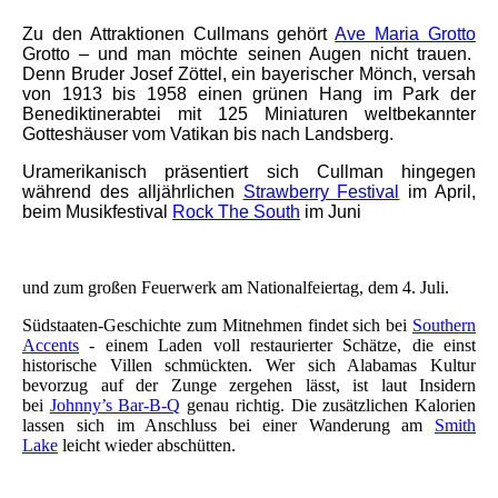
Zu den Attraktionen Cullmans gehört
Ave Maria Grotto
Grotto – und man möchte seinen Augen nicht trauen.
Denn Bruder Josef Zöttel, ein bayerischer Mönch, versah
von 1913 bis 1958 einen grünen Hang im Park der
Benediktinerabtei mit 125 Miniaturen weltbekannter
Gotteshäuser vom Vatikan bis nach Landsberg.
Uramerikanisch präsentiert sich Cullman hingegen
während des alljährlichen
Strawberry Festival
im April,
beim Musikfestival
Rock The South
im Juni
und zum großen Feuerwerk am Nationalfeiertag, dem 4. Juli.
Südstaaten-Geschichte zum Mitnehmen findet sich bei
Southern
Accents
- einem Laden voll restaurierter Schätze, die einst
historische Villen schmückten. Wer sich Alabamas Kultur
bevorzug auf der Zunge zergehen lässt, ist laut Insidern
bei
Johnny’s Bar-B-Q
genau richtig. Die zusätzlichen Kalorien
lassen sich im Anschluss bei einer Wanderung am
Smith
Lake
leicht wieder abschütten.