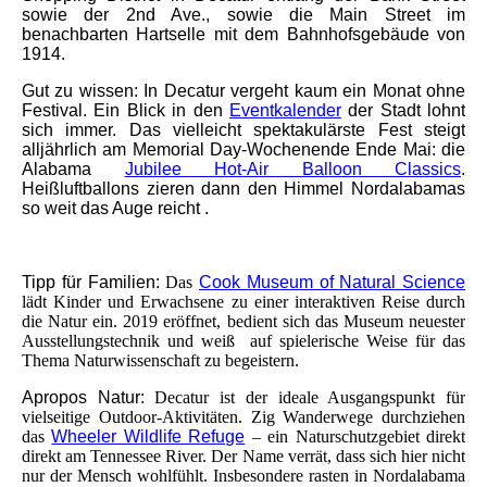
sowie der 2nd Ave., sowie die Main Street im
benachbarten Hartselle mit dem Bahnhofsgebäude von
1914.
Gut zu wissen:
In Decatur vergeht kaum ein Monat ohne
Festival. Ein Blick in den
Eventkalender
der Stadt lohnt
sich immer. Das vielleicht spektakulärste Fest steigt
alljährlich am Memorial Day-Wochenende Ende Mai: die
Alabama
Jubilee Hot-Air Balloon Classics
.
Heißluftballons zieren dann den Himmel Nordalabamas
so weit das Auge reicht .
Tipp für Familien:
Das
Cook Museum of Natural Science
lädt Kinder und Erwachsene zu einer interaktiven Reise durch
die Natur ein. 2019 eröffnet, bedient sich das Museum neuester
Ausstellungstechnik und weiß auf spielerische Weise für das
Thema Naturwissenschaft zu begeistern.
Apropos Natur:
Decatur ist der ideale Ausgangspunkt für
vielseitige Outdoor-Aktivitäten. Zig Wanderwege durchziehen
das
Wheeler Wildlife Refuge
– ein Naturschutzgebiet direkt
direkt am Tennessee River. Der Name verrät, dass sich hier nicht
nur der Mensch wohlfühlt. Insbesondere rasten in Nordalabama